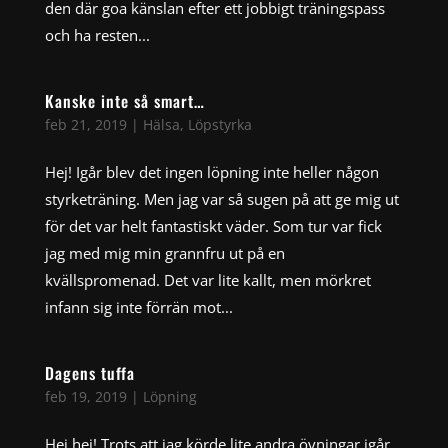
den där goa känslan efter ett jobbigt träningspass
och ha resten...
Kanske inte så smart…
feb 21, 2019
|
Hälsa
,
Löpstyrka
Hej! Igår blev det ingen löpning inte heller någon
styrketräning. Men jag var så sugen på att ge mig ut
för det var helt fantastiskt väder. Som tur var fick
jag med mig min grannfru ut på en
kvällspromenad. Det var lite kallt, men mörkret
infann sig inte förrän mot...
Dagens tuffa
feb 19, 2019
|
Löpning
Hej hej! Trots att jag körde lite andra övningar igår