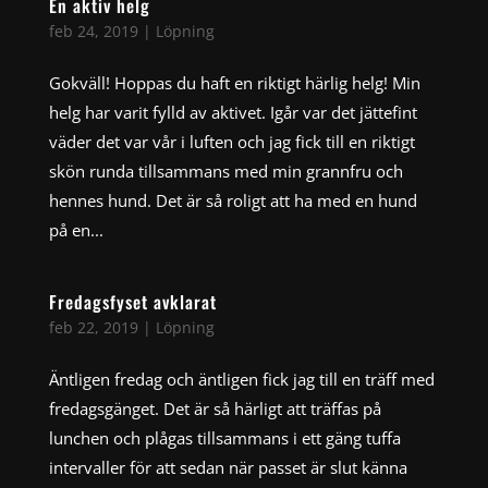
En aktiv helg
feb 24, 2019
|
Löpning
Gokväll! Hoppas du haft en riktigt härlig helg! Min
helg har varit fylld av aktivet. Igår var det jättefint
väder det var vår i luften och jag fick till en riktigt
skön runda tillsammans med min grannfru och
hennes hund. Det är så roligt att ha med en hund
på en...
Fredagsfyset avklarat
feb 22, 2019
|
Löpning
Äntligen fredag och äntligen fick jag till en träff med
fredagsgänget. Det är så härligt att träffas på
lunchen och plågas tillsammans i ett gäng tuffa
intervaller för att sedan när passet är slut känna