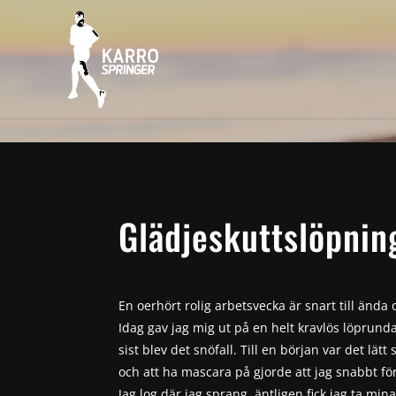
Glädjeskuttslöpnin
En oerhört rolig arbetsvecka är snart till ända 
Idag gav jag mig ut på en helt kravlös löprunda
sist blev det snöfall. Till en början var det lät
och att ha mascara på gjorde att jag snabbt f
Jag log där jag sprang, äntligen fick jag ta mi