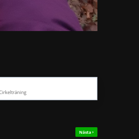
Cirkelträning
›
Nästa