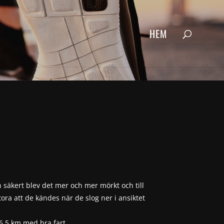
HEM
n säkert blev det mer och mer mörkt och till
stora att de kändes när de slog ner i ansiktet
 6,5 km med bra fart.