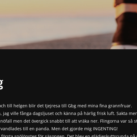
g
och till helgen blir det tjejresa till Gbg med mina fina grannfruar.
, jag ville fånga dagsljuset och känna på härlig frisk luft. Sakta me
t snöfall men det övergick snabbt till att vräka ner. Flingorna var så 
örvandlades till en panda. Men det gjorde mig INGENTING!
na första snölöpsteg för säsongen. Det blev en glädjeskuttsrunda på