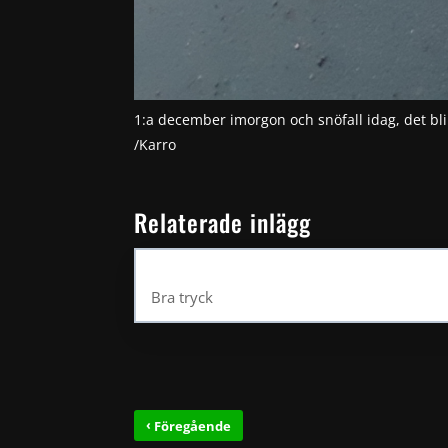
1:a december imorgon och snöfall idag, det bli
/Karro
Relaterade inlägg
Bra tryck
‹
Föregående